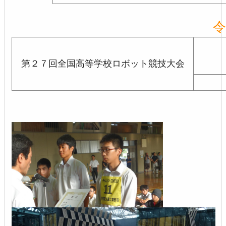
令
第２７回全国高等学校ロボット競技大会