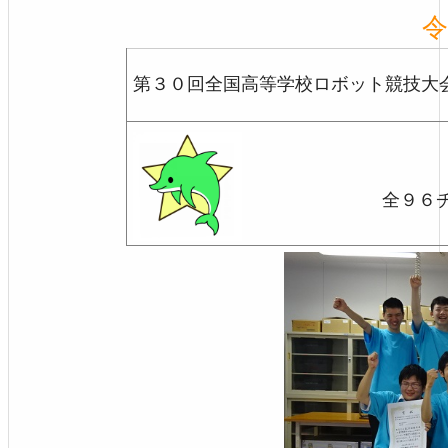
令
第３０回全国高等学校ロボット競技大
全９６