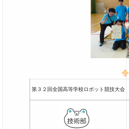
令
第３２回全国高等学校ロボット競技大会