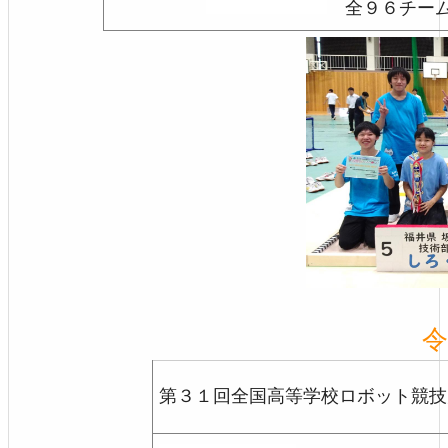
全９６チー
令
第３１回全国高等学校ロボット競技