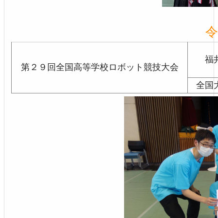
令
福
第２９回全国高等学校ロボット競技大会
全国