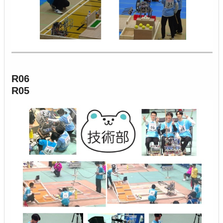
R0
R05