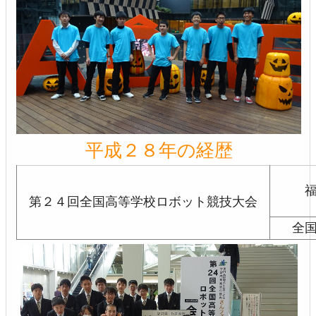
平成２８年の経歴
第２４回全国高等学校ロボット競技大会
全