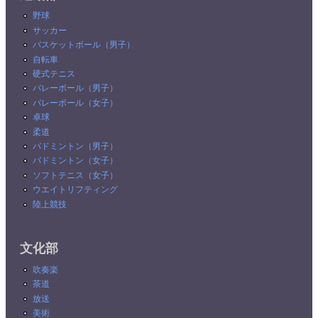
野球
サッカー
バスケットボール（男子）
自転車
硬式テニス
バレーボール（男子）
バレーボール（女子）
卓球
柔道
バドミントン（男子）
バドミントン（女子）
ソフトテニス（女子）
ウエイトリフティング
陸上競技
文化部
吹奏楽
茶道
放送
美術