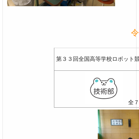
令
第３３回全国高等学校ロボット
全７