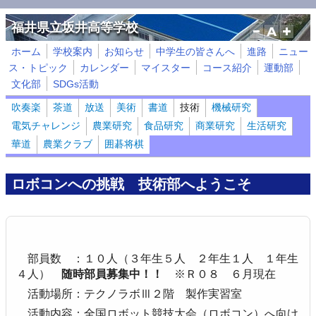
メインコンテンツに移動
福井県立坂井高等学校
ホーム
学校案内
お知らせ
中学生の皆さんへ
進路
ニュー
ス・トピック
カレンダー
マイスター
コース紹介
運動部
文化部
SDGs活動
吹奏楽
茶道
放送
美術
書道
技術
機械研究
電気チャレンジ
農業研究
食品研究
商業研究
生活研究
華道
農業クラブ
囲碁将棋
ロボコンへの挑戦 技術部へようこそ
部員数 ：１０人（３年生５人 ２年生１人 １年生
４人）
随時部員募集中！！
※Ｒ０８ ６月現在
活動場所：テクノラボⅢ２階 製作実習室
活動内容：全国ロボット競技大会（ロボコン）へ向け