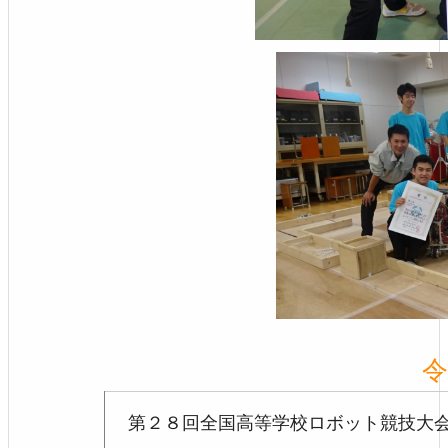
令
第２８回全国高等学校ロボット競技大