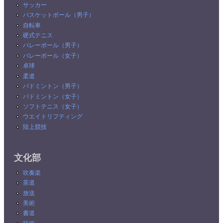
サッカー
バスケットボール（男子）
自転車
硬式テニス
バレーボール（男子）
バレーボール（女子）
卓球
柔道
バドミントン（男子）
バドミントン（女子）
ソフトテニス（女子）
ウエイトリフティング
陸上競技
文化部
吹奏楽
茶道
放送
美術
書道