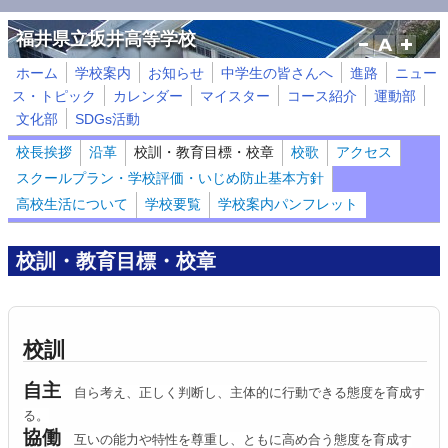
メインコンテンツに移動
福井県立坂井高等学校
ホーム
学校案内
お知らせ
中学生の皆さんへ
進路
ニュー
ス・トピック
カレンダー
マイスター
コース紹介
運動部
文化部
SDGs活動
校長挨拶
沿革
校訓・教育目標・校章
校歌
アクセス
スクールプラン・学校評価・いじめ防止基本方針
高校生活について
学校要覧
学校案内パンフレット
校訓・教育目標・校章
校訓
自主
自ら考え、正しく判断し、主体的に行動できる態度を育成す
る。
協働
互いの能力や特性を尊重し、ともに高め合う態度を育成す