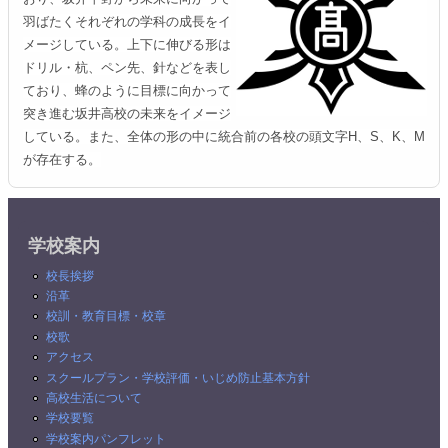
羽ばたくそれぞれの学科の成長をイ
メージしている。上下に伸びる形は
ドリル・杭、ペン先、針などを表し
ており、蜂のように目標に向かって
突き進む坂井高校の未来をイメージ
している。また、全体の形の中に統合前の各校の頭文字H、S、K、M
が存在する。
学校案内
校長挨拶
沿革
校訓・教育目標・校章
校歌
アクセス
スクールプラン・学校評価・いじめ防止基本方針
高校生活について
学校要覧
学校案内パンフレット