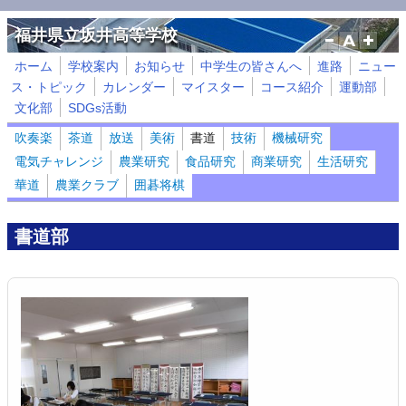
メインコンテンツに移動
福井県立坂井高等学校
ホーム
学校案内
お知らせ
中学生の皆さんへ
進路
ニュー
ス・トピック
カレンダー
マイスター
コース紹介
運動部
文化部
SDGs活動
吹奏楽
茶道
放送
美術
書道
技術
機械研究
電気チャレンジ
農業研究
食品研究
商業研究
生活研究
華道
農業クラブ
囲碁将棋
書道部