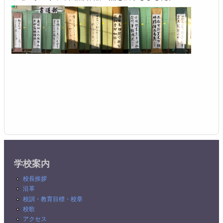
学校案内
校長挨拶
沿革
校訓・教育目標・校章
校歌
アクセス