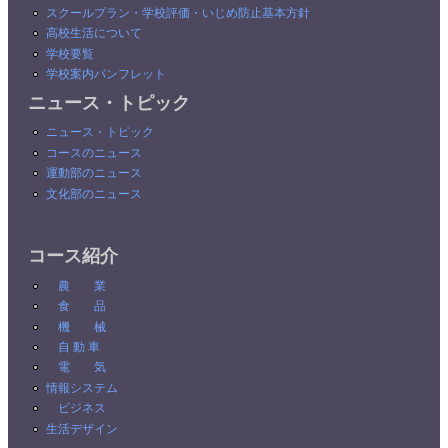
スクールプラン・学校評価・いじめ防止基本方針
高校生活について
学校要覧
学校案内パンフレット
ニュース・トピック
ニュース・トピック
コースのニュース
運動部のニュース
文化部のニュース
コース紹介
農 業
食 品
機 械
自 動 車
電 気
情報システム
ビジネス
生活デザイン