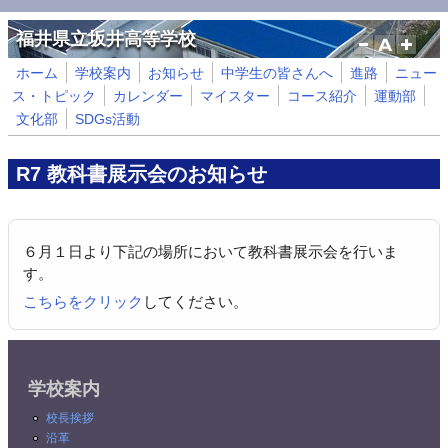
メインコンテンツに移動
福井県立坂井高等学校
ホーム
学校案内
お知らせ
中学生の皆さんへ
進路
ニュー
ス・トピック
カレンダー
マイスター
コース紹介
運動部
文化部
SDGs活動
R7 教科書展示会のお知らせ
６月１日より下記の場所において教科書展示会を行いま
す。
こちらをクリック
してください。
学校案内
校長挨拶
沿革