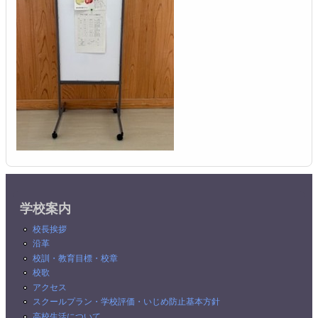
学校案内
校長挨拶
沿革
校訓・教育目標・校章
校歌
アクセス
スクールプラン・学校評価・いじめ防止基本方針
高校生活について