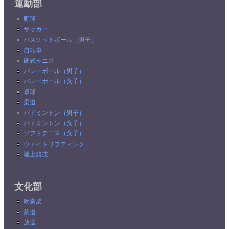
運動部
野球
サッカー
バスケットボール（男子）
自転車
硬式テニス
バレーボール（男子）
バレーボール（女子）
卓球
柔道
バドミントン（男子）
バドミントン（女子）
ソフトテニス（女子）
ウエイトリフティング
陸上競技
文化部
吹奏楽
茶道
放送