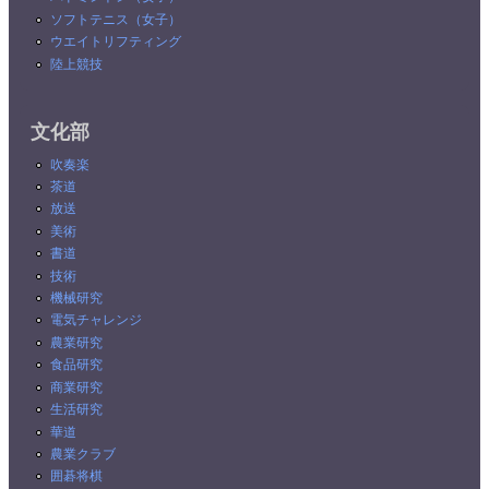
ソフトテニス（女子）
ウエイトリフティング
陸上競技
文化部
吹奏楽
茶道
放送
美術
書道
技術
機械研究
電気チャレンジ
農業研究
食品研究
商業研究
生活研究
華道
農業クラブ
囲碁将棋