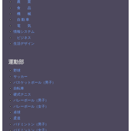
農 業
食 品
機 械
自 動 車
電 気
情報システム
ビジネス
生活デザイン
運動部
野球
サッカー
バスケットボール（男子）
自転車
硬式テニス
バレーボール（男子）
バレーボール（女子）
卓球
柔道
バドミントン（男子）
バドミントン（女子）