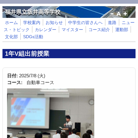
メインコンテンツに移動
福井県立坂井高等学校
ホーム
学校案内
お知らせ
中学生の皆さんへ
進路
ニュー
ス・トピック
カレンダー
マイスター
コース紹介
運動部
文化部
SDGs活動
1年V組出前授業
日付:
2025/7/8 (火)
コース:
自動車コース