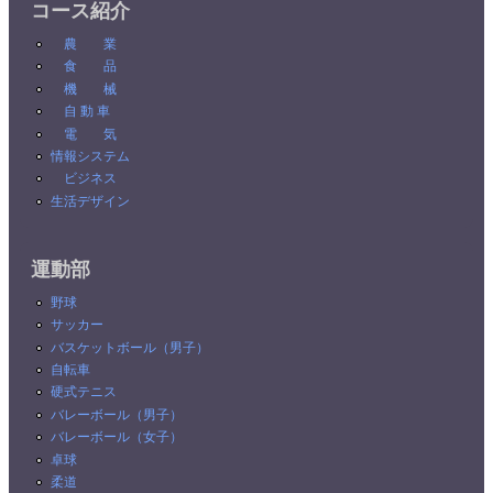
コース紹介
農 業
食 品
機 械
自 動 車
電 気
情報システム
ビジネス
生活デザイン
運動部
野球
サッカー
バスケットボール（男子）
自転車
硬式テニス
バレーボール（男子）
バレーボール（女子）
卓球
柔道