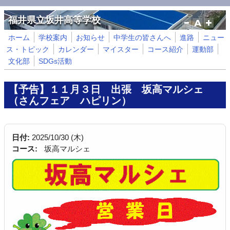
メインコンテンツに移動
福井県立坂井高等学校
ホーム
学校案内
お知らせ
中学生の皆さんへ
進路
ニュー
ス・トピック
カレンダー
マイスター
コース紹介
運動部
文化部
SDGs活動
【予告】１１月３日 出張 坂高マルシェ
（さんフェア ハピリン）
日付:
2025/10/30 (木)
コース:
坂高マルシェ