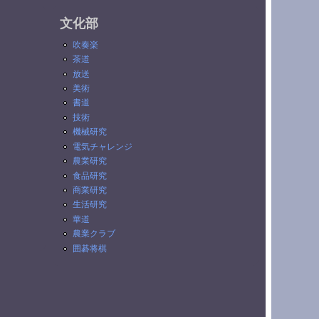
文化部
吹奏楽
茶道
放送
美術
書道
技術
機械研究
電気チャレンジ
農業研究
食品研究
商業研究
生活研究
華道
農業クラブ
囲碁将棋