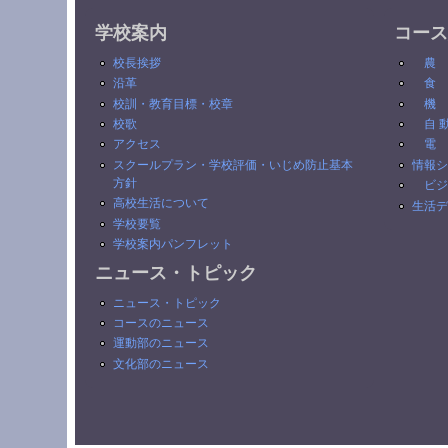
学校案内
コース
校長挨拶
農
沿革
食
校訓・教育目標・校章
機
校歌
自 
アクセス
電
スクールプラン・学校評価・いじめ防止基本
情報シ
方針
ビジ
高校生活について
生活デ
学校要覧
学校案内パンフレット
ニュース・トピック
ニュース・トピック
コースのニュース
運動部のニュース
文化部のニュース