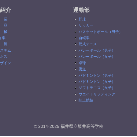
紹介
運動部
 業
野球
 品
サッカー
 械
バスケットボール（男子）
動 車
自転車
 気
硬式テニス
ステム
バレーボール（男子）
ネス
バレーボール（女子）
ザイン
卓球
柔道
バドミントン（男子）
バドミントン（女子）
ソフトテニス（女子）
ウエイトリフティング
陸上競技
© 2014-2025 福井県立坂井高等学校