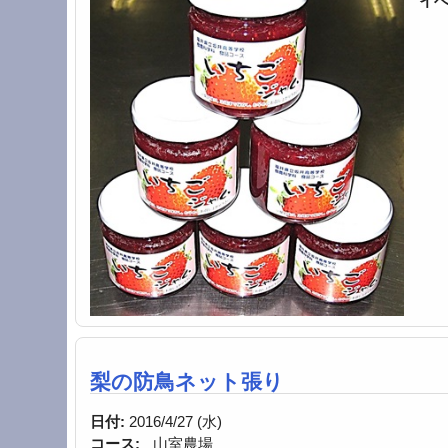
イベ
梨の防鳥ネット張り
日付:
2016/4/27 (水)
コース:
山室農場