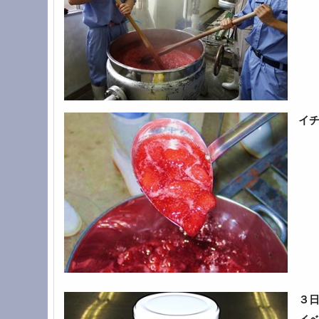
イチ
３日