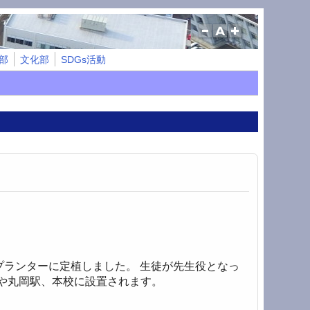
部
文化部
SDGs活動
プランターに定植しました。
生徒が先生役となっ
や丸岡駅、本校
に
設
置されます。