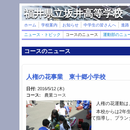
メインコンテンツに移動
福井県立坂井高等学校
ホーム
学校案内
お知らせ
中学生の皆さんへ
進路
ニュース・トピック
コースのニュース
運動部のニュ
コースのニュース
人権の花事業 東十郷小学校
日付:
2016/5/12 (木)
コース:
農業コース
人権の花運動は、
本校からは2年生
て指導し、プラン