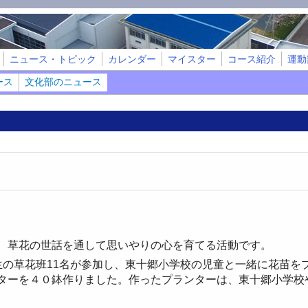
ニュース・トピック
カレンダー
マイスター
コース紹介
運動
ース
文化部のニュース
草花の世話を通して思いやりの心を育てる活動です。
の草花班11名が参加し、東十郷小学校の児童と一緒に花苗を
ターを４０鉢作りました。
作ったプランターは、東十郷小学校