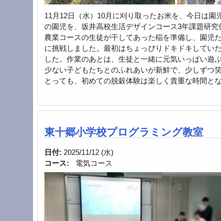
11月12日（水）10月に刈り取ったお米を、今日は
の園児を、坂井高校生活デザインコース3年課題研究
農業コースの生徒が干してあった稲を準備し、園児
に挑戦しました。最初はちょっぴりドキドキしてい
した。作業のあとは、生徒と一緒に元気いっぱい遊
少ない子どもたちとのふれあいが新鮮で、少しずつ笑
とっても、初めての脱穀体験は楽しく貴重な時間と
東十郷小学校プログラミング教室
日付:
2025/11/12 (水)
コース:
電気コース