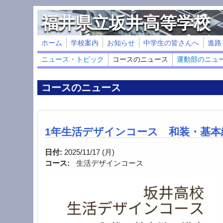
メインコンテンツに移動
福井県立坂井高等学校
ホーム
学校案内
お知らせ
中学生の皆さんへ
進路
ニュース・トピック
コースのニュース
運動部のニュ
コースのニュース
1年生活デザインコース 和装・基本
日付:
2025/11/17 (月)
コース:
生活デザインコース